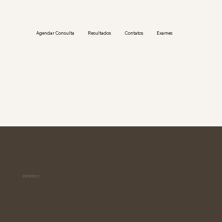
Agendar Consulta
Resultados
Contatos
Exames
ENDEREÇO
Rua Getúlio Vargas, s/n
Centro
46400-193
Caetité-BA