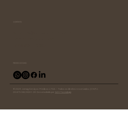
CONTATO
suporte@clinicaatomo.com
06.875.582/0001-36
(77)9 9841-6382
REDES SOCIAIS
© 2026 Jomag Serviços Médicos LTDA – Todos os direitos reservados. | CNPJ:
06.875.582/0001-36 Desenvolvido por
N2X Tecnologia